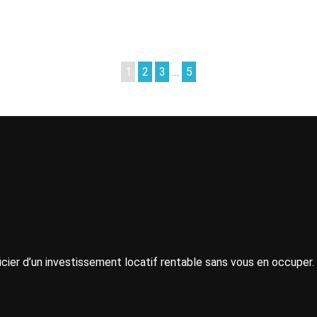
1
2
3
…
5
icier d’un investissement locatif rentable sans vous en occuper.